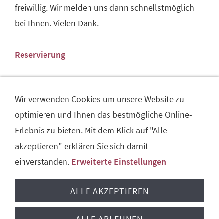
freiwillig. Wir melden uns dann schnellstmöglich
bei Ihnen. Vielen Dank.
Reservierung
Wir verwenden Cookies um unsere Website zu
Hier kommen Sie zum Transparenzgebot
optimieren und Ihnen das bestmögliche Online-
Erlebnis zu bieten. Mit dem Klick auf "Alle
akzeptieren" erklären Sie sich damit
einverstanden.
Erweiterte Einstellungen
IMPRESSUM
DATENSCHUTZERKLÄRUNG
TRANSPARENZGEBOT
COOKIE KONTROLLE
ALLE AKZEPTIEREN
Die Laube
Viersenerstraße 194
41063 Mönchengladbach
ALLE ABLEHNEN